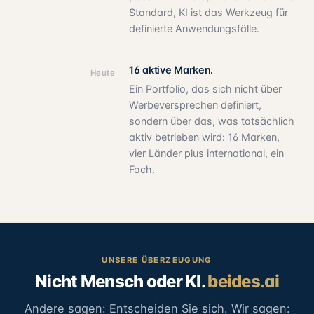
Standard, KI ist das Werkzeug für
definierte Anwendungsfälle.
16 aktive Marken.
Heute
Ein Portfolio, das sich nicht über
Werbeversprechen definiert,
sondern über das, was tatsächlich
aktiv betrieben wird: 16 Marken,
vier Länder plus international, ein
Fach.
UNSERE ÜBERZEUGUNG
Nicht Mensch oder KI.
beides.ai
Andere sagen: Entscheiden Sie sich. Wir sagen: